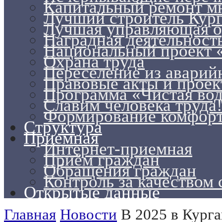
Капитальный ремонт м
Лучший строитель Кург
Лучшая управляющая ор
Наградная деятельност
Национальный проект 
Охрана труда
Переселение из авари
Правовые акты и прое
Программа «Чистая во
Славим человека труда
Формирование комфорт
Структура
Приемная
Интернет-приемная
Приём граждан
Обращения граждан
Контроль за качеством
Открытые данные
Главная
Новости
В 2025 в Курга