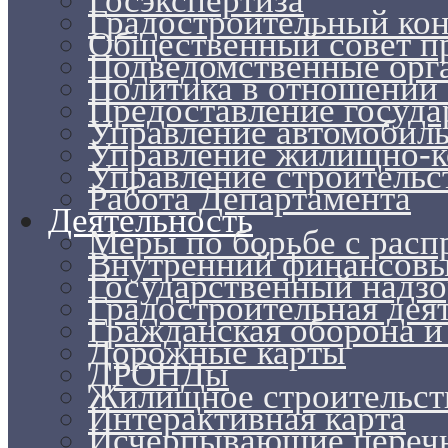
Госэкспертиза
Градостроительный ко
Общественный совет п
Подведомственные орг
Политика в отношении
Предоставление госуда
Управление автомобил
Управление жилищно-к
Управление строительс
Работа Департамента
Деятельность
Меры по борьбе с рас
Внутренний финансовый
Государственный надзо
Градостроительная дея
Гражданская оборона и
Дорожные карты
ДРОНДы
Жилищное строительст
Интерактивная карта
Исчерпывающие перечн